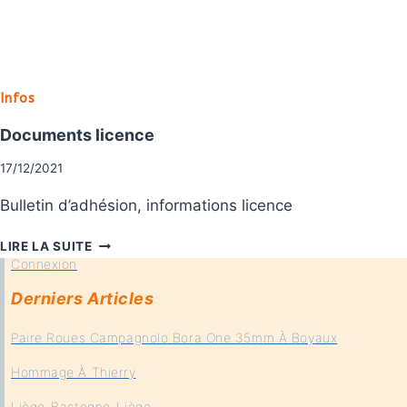
Infos
Documents licence
17/12/2021
Bulletin d’adhésion, informations licence
DOCUMENTS
LIRE LA SUITE
LICENCE
Connexion
Derniers Articles
:
Paire Roues Campagnolo Bora One 35mm À Boyaux
Hommage À Thierry
Liège-Bastogne-Liège